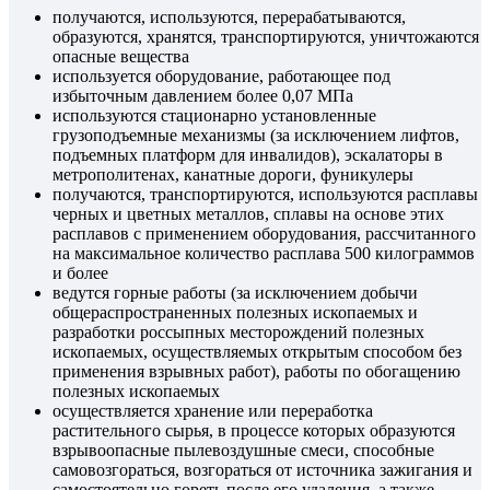
получаются, используются, перерабатываются,
образуются, хранятся, транспортируются, уничтожаются
опасные вещества
используется оборудование, работающее под
избыточным давлением более 0,07 МПа
используются стационарно установленные
грузоподъемные механизмы (за исключением лифтов,
подъемных платформ для инвалидов), эскалаторы в
метрополитенах, канатные дороги, фуникулеры
получаются, транспортируются, используются расплавы
черных и цветных металлов, сплавы на основе этих
расплавов с применением оборудования, рассчитанного
на максимальное количество расплава 500 килограммов
и более
ведутся горные работы (за исключением добычи
общераспространенных полезных ископаемых и
разработки россыпных месторождений полезных
ископаемых, осуществляемых открытым способом без
применения взрывных работ), работы по обогащению
полезных ископаемых
осуществляется хранение или переработка
растительного сырья, в процессе которых образуются
взрывоопасные пылевоздушные смеси, способные
самовозгораться, возгораться от источника зажигания и
самостоятельно гореть после его удаления, а также